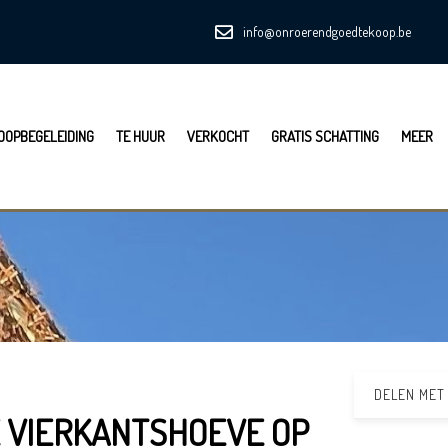
info@onroerendgoedtekoop.be
OOPBEGELEIDING
TE HUUR
VERKOCHT
GRATIS SCHATTING
MEER
DELEN MET
E VIERKANTSHOEVE OP