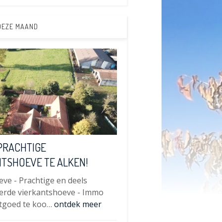
DEZE MAAND
PRACHTIGE
TSHOEVE TE ALKEN!
eve - Prachtige en deels
erde vierkantshoeve - Immo
stgoed te koo…
ontdek meer