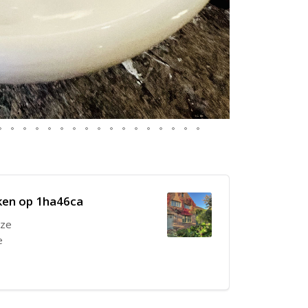
ken op 1ha46ca
nze
e