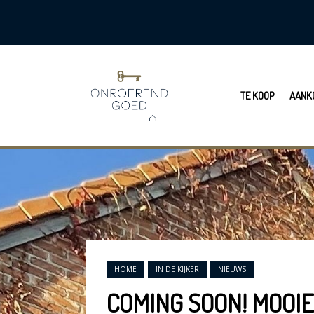
TE KOOP
AANK
HOME
IN DE KIJKER
NIEUWS
COMING SOON! MOOI