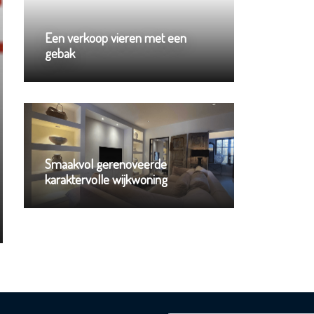
Een verkoop vieren met een
gebak
Smaakvol gerenoveerde
karaktervolle wijkwoning